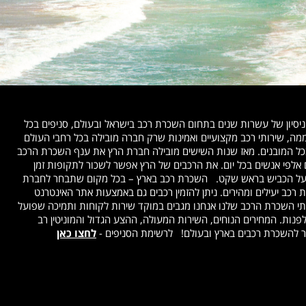
והמושלם בשבילך! ניסיון של עשרות שנים בתחום השכרת רכב בישראל ובעולם, סניפים בכל
בשדות התעופה, שירות זמין ויעיל 24 שעות ביממה, שירותי רכב מקצועיים ואמינות שרק חברה מובילה בכל רחבי העולם
רכב בארץ בחברת Hertz משתלמת לך בכל המובנים. מאז שנות השישים מובילה חברת הרץ את ענף השכרת הרכב
 אלפי אנשים בכל יום. את הרכבים של הרץ אפשר לשכור לתקופות זמן
ות על הכביש בראש שקט. השכרת רכב בארץ – בכל מקום שתבחר לחברת
כב יעילים ומהירים. ניתן להזמין רכבים גם באמצעות אתר האינטרנט
ותי השכרת הרכב שלנו אנחנו מגבים במוקד שירות לקוחות ותמיכה שפועל
 לך למי לפנות. המחירים הנוחים, השירות המעולה, ההצע הגדול והמוניטין רב
ר להשכרת רכבים בארץ ובעולם! לרשימת הסניפים -
לחצו כאן