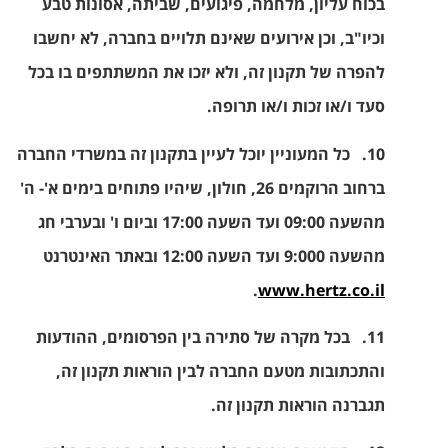
בכוח עליון, מלחמה, פיגועים, שביתה, אסונות טבע
וכיו"ב, וכן אירועים שאינם תלויים בחברה, לא יחשבו
להפרה של תקנון זה, ולא יזכו את המשתתפים בו בכל
סעד ו/או זכות ו/או תרופה.
10.
כל המעוניין יוכל לעיין בתקנון זה במשרדי החברה
ברחוב הרוקמים 26, חולון, שיהיו פתוחים בימים א'- ה'
מהשעה 09:00 ועד השעה 17:00 וביום ו' ובערבי חג
מהשעה 9:000 ועד השעה 12:00 ובאתר האינטרנט
.
www.hertz.co.il
11.
בכל מקרה של סתירה בין הפרסומים, ההודעות
והתכתובות מטעם החברה לבין הוראות תקנון זה,
תגברנה הוראות תקנון זה.