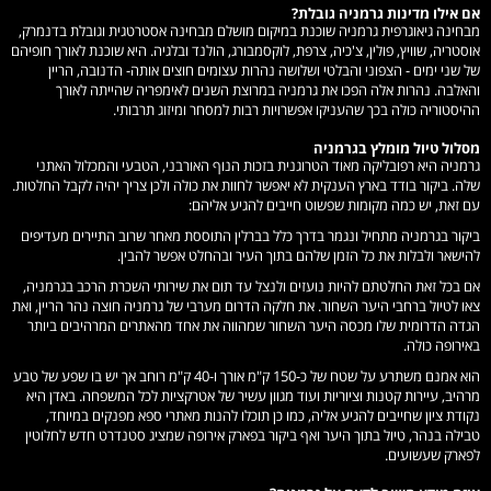
אם אילו מדינות גרמניה גובלת?
מבחינה גיאוגרפית גרמניה שוכנת במיקום מושלם מבחינה אסטרטגית וגובלת בדנמרק,
אוסטריה, שוויץ, פולין, צ'כיה, צרפת, לוקסמבורג, הולנד ובלגיה. היא שוכנת לאורך חופיהם
של שני ימים - הצפוני והבלטי ושלושה נהרות עצומים חוצים אותה- הדנובה, הריין
והאלבה. נהרות אלה הפכו את גרמניה במרוצת השנים לאימפריה שהייתה לאורך
ההיסטוריה כולה בכך שהעניקו אפשרויות רבות למסחר ומיזוג תרבותי.
מסלול טיול מומלץ בגרמניה
גרמניה היא רפובליקה מאוד הטרוגנית בזכות הנוף האורבני, הטבעי והמכלול האתני
שלה. ביקור בודד בארץ הענקית לא יאפשר לחוות את כולה ולכן צריך יהיה לקבל החלטות.
עם זאת, יש כמה מקומות שפשוט חייבים להגיע אליהם:
ביקור בגרמניה מתחיל ונגמר בדרך כלל בברלין התוססת מאחר שרוב התיירים מעדיפים
להישאר ולבלות את כל הזמן שלהם בתוך העיר ובהחלט אפשר להבין.
אם בכל זאת החלטתם להיות נועזים ולנצל עד תום את שירותי השכרת הרכב בגרמניה,
צאו לטיול ברחבי היער השחור. את חלקה הדרום מערבי של גרמניה חוצה נהר הריין, ואת
הגדה הדרומית שלו מכסה היער השחור שמהווה את אחד מהאתרים המרהיבים ביותר
באירופה כולה.
הוא אמנם משתרע על שטח של כ-150 ק"מ אורך ו-40 ק"מ רוחב אך יש בו שפע של טבע
מרהיב, עיירות קטנות וציוריות ועוד מגוון עשיר של אטרקציות לכל המשפחה. באדן היא
נקודת ציון שחייבים להגיע אליה, כמו כן תוכלו להנות מאתרי ספא מפנקים במיוחד,
טבילה בנהר, טיול בתוך היער ואף ביקור בפארק אירופה שמציג סטנדרט חדש לחלוטין
לפארק שעשועים.